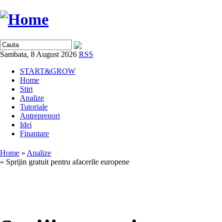
Sambata, 8 August 2026
RSS
START&GROW
Home
Stiri
Analize
Tutoriale
Antreprenori
Idei
Finantare
Home
»
Analize
» Sprijin gratuit pentru afacerile europene