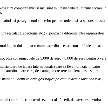
ata sunt companii mici si mai sunt multe nise libere (cursuri scolare in
e.
xtinda si pe segmentul taberelor pentru studenti si sa-si construiasca
tura (escalada, speologie etc.) -, pentru ca diferenta intre organizatori
ul loc, in doi ani, iar o mare parte din aceasta suma trebuie alocata
uro, plus consumabilele de 5.000 de euro - 6.000 de euro pentru o vara.
 standard de tabara internationala) care sa fie amortizata in patru -
i autofinantare care, desi atrage o crestere mai lenta, este sigura.
i simplu nu detin valorile geografice pe care le detine tara noastra
",
tatii cererii, de caracterul sezonier al afacerii, deoarece este vorba