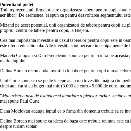
Potentialul pietei
Totii reprezentantii firmelor care organizeaza tabere pentru copii spun 
aer liber). De asemenea, ei spun ca pentru dezvoltarea segmentului este 
Mizand pe acest potential, unii organizatori de tabere pentru copii au 
propriul centru de tabere pentru copii, la Blejeni.
Cea mai importanta investitie in cazul taberelor pentru copii este in oamen
este oferta educationala. Alte investitii sunt neceare in echipamente de b
Marcela Campian si Dan Predeleanu spun ca pentru a intra pe aceasta pia
marketingului.
Dalina Borcan recomanda investitia in tabere pentru copii numai celor c
Paul Curte spune ca se poate incepe atat cu o investitie majora (in medi
cinci ani, cat si cu buget mai mic (3.000 de euro - 5.000 de euro, moment
"
Mai exista o nisa de extindere si abordare a pietelor tarilor vecine cu
mai spune Paul Curte.
Dana Moldovan adauga faptul ca o firma din domeniu trebuie sa se investe
Dalina Borcan mai spune ca ideea de baza care trebuie retinuta este ca int
despre turism scolar.