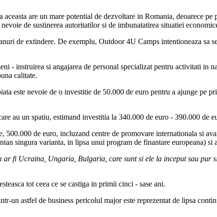
ca aceasta are un mare potential de dezvoltare in Romania, deoarece pe pi
nevoie de sustinerea autoritatilor si de imbunatatirea situatiei economic
planuri de extindere. De exemplu, Outdoor 4U Camps intentioneaza sa se e
i - instruirea si angajarea de personal specializat pentru activitati in na
una calitate.
ta este nevoie de o investitie de 50.000 de euro pentru a ajunge pe prim
are au un spatiu, estimand investitia la 340.000 de euro - 390.000 de e
e, 500.000 de euro, incluzand centre de promovare internationala si avand
an singura varianta, in lipsa unui program de finantare europeana) si apo
m ar fi Ucraina, Ungaria, Bulgaria, care sunt si ele la inceput sau pur s
asca tot ceea ce se castiga in primii cinci - sase ani.
r-un astfel de business pericolul major este reprezentat de lipsa continui