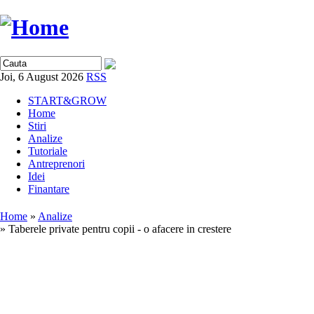
Joi, 6 August 2026
RSS
START&GROW
Home
Stiri
Analize
Tutoriale
Antreprenori
Idei
Finantare
Home
»
Analize
» Taberele private pentru copii - o afacere in crestere