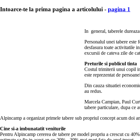
Intoarce-te la prima pagina a articolului -
pagina 1
In general, taberele dureaza 
Personalul unei tabere este 
desfasura toate activitatile 
excursii de cateva zile de ca
Preturile si publicul tinta
Costul trimiterii unui copil i
este reprezentat de persoanel
Din cauza situatiei economice
au redus.
Marcela Campian, Paul Curte
tabere particulare, dupa ce a
Alpincamp a organizat primele tabere sub propriul concept acum doi ani,
Cine si-a imbunatatit veniturile
Pentru Alpincamp cererea de tabere pe model propriu a crescut cu 40%, i
estimate sa fie in acest an cu 20% - 30% mai mari fata de anul trecut.