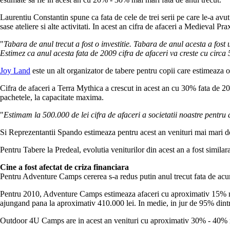
Laurentiu Constantin spune ca fata de cele de trei serii pe care le-a avut 
sase ateliere si alte activitati. In acest an cifra de afaceri a Medieval 
"
Tabara de anul trecut a fost o investitie. Tabara de anul acesta a fost 
Estimez ca anul acesta fata de 2009 cifra de afaceri va creste cu circa
Joy Land
este un alt organizator de tabere pentru copii care estimeaza o
Cifra de afaceri a Terra Mythica a crescut in acest an cu 30% fata de 200
pachetele, la capacitate maxima.
"
Estimam la 500.000 de lei cifra de afaceri a societatii noastre pentru
Si Reprezentantii Spando estimeaza pentru acest an venituri mai mari dec
Pentru Tabere la Predeal, evolutia veniturilor din acest an a fost similar
Cine a fost afectat de criza financiara
Pentru Adventure Camps cererea s-a redus putin anul trecut fata de acum
Pentru 2010, Adventure Camps estimeaza afaceri cu aproximativ 15% mai 
ajungand pana la aproximativ 410.000 lei. In medie, in jur de 95% dint
Outdoor 4U Camps are in acest an venituri cu aproximativ 30% - 40% mai