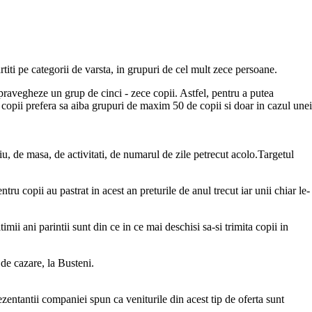
artiti pe categorii de varsta, in grupuri de cel mult zece persoane.
pravegheze un grup de cinci - zece copii. Astfel, pentru a putea
tru copii prefera sa aiba grupuri de maxim 50 de copii si doar in cazul unei
atiu, de masa, de activitati, de numarul de zile petrecut acolo.Targetul
ru copii au pastrat in acest an preturile de anul trecut iar unii chiar le-
timii ani parintii sunt din ce in ce mai deschisi sa-si trimita copii in
de cazare, la Busteni.
entantii companiei spun ca veniturile din acest tip de oferta sunt