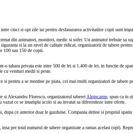
intre cinci si opt zile iar pentru desfasurarea activitatilor copii sunt imp
format din animatori, monitori, medic si sofer. Un animator trebuie sa su
in siguranta si la un nivel de calitate ridicat, organizatorii de tabere pen
te 100 sau 150 de copii.
ntr-o tabara privata este intre 500 de lei si 1.400 de lei, in functie de sp
e cu venituri medii si peste.
 si pentru a se mentine pe piata, cei mai multi organizatori de tabere pent
 si Alexandru Florescu, organizatorul taberei
Alpincamp
, spun ca in ul
u vazut ce se intampla acolo si au invatat sa diferentieze intre oferte.
 dupa ce anterior doar le gazduise. Compania detine si propriul spatiu 
nsa per total numarul de tabere organizate a ramas acelasi (opt). Reprez