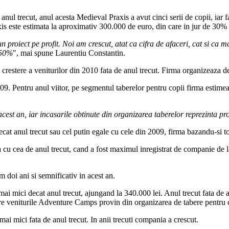
anul trecut, anul acesta Medieval Praxis a avut cinci serii de copii, iar fa
Praxis este estimata la aproximativ 300.000 de euro, din care in jur de 30%
un proiect pe profit. Noi am crescut, atat ca cifra de afaceri, cat si ca 
 50%
", mai spune Laurentiu Constantin.
 crestere a veniturilor din 2010 fata de anul trecut. Firma organizeaza de
9. Pentru anul viitor, pe segmentul taberelor pentru copii firma estimeaz
 acest an, iar incasarile obtinute din organizarea taberelor reprezinta 
at anul trecut sau cel putin egale cu cele din 2009, firma bazandu-si toa
a cu cea de anul trecut, cand a fost maximul inregistrat de companie de la
 doi ani si semnificativ in acest an.
mici decat anul trecut, ajungand la 340.000 lei. Anul trecut fata de ac
re veniturile Adventure Camps provin din organizarea de tabere pentru 
 mici fata de anul trecut. In anii trecuti compania a crescut.