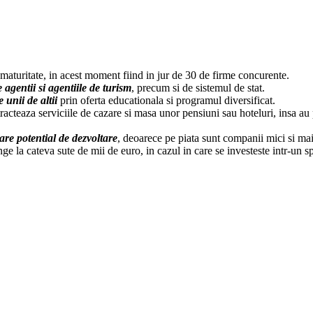
la maturitate, in acest moment fiind in jur de 30 de firme concurente.
agentii si agentiile de turism
, precum si de sistemul de stat.
 unii de altii
prin oferta educationala si programul diversificat.
tracteaza serviciile de cazare si masa unor pensiuni sau hoteluri, insa a
are potential de dezvoltare
, deoarece pe piata sunt companii mici si mai 
nge la cateva sute de mii de euro, in cazul in care se investeste intr-un s