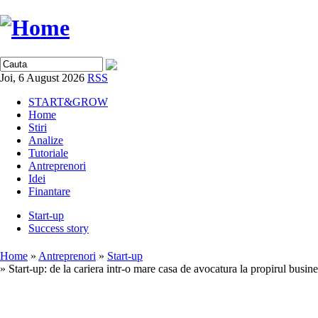
Joi, 6 August 2026
RSS
START&GROW
Home
Stiri
Analize
Tutoriale
Antreprenori
Idei
Finantare
Start-up
Success story
Home
»
Antreprenori
»
Start-up
» Start-up: de la cariera intr-o mare casa de avocatura la propirul busi