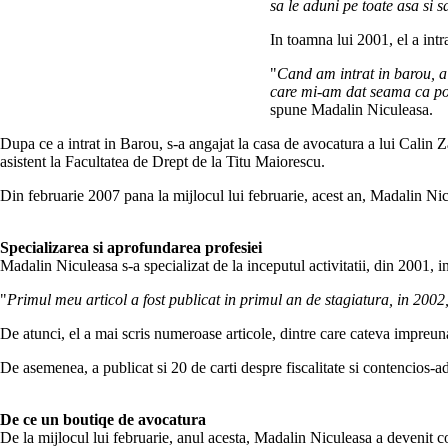
sa le aduni pe toate asa si 
In toamna lui 2001, el a intr
"
Cand am intrat in barou, a 
care mi-am dat seama ca pot 
spune Madalin Niculeasa.
Dupa ce a intrat in Barou, s-a angajat la casa de avocatura a lui Calin 
asistent la Facultatea de Drept de la Titu Maiorescu.
Din februarie 2007 pana la mijlocul lui februarie, acest an, Madalin N
Specializarea si aprofundarea profesiei
Madalin Niculeasa s-a specializat de la inceputul activitatii, din 2001, in 
"
Primul meu articol a fost publicat in primul an de stagiatura, in 2002, 
De atunci, el a mai scris numeroase articole, dintre care cateva impreun
De asemenea, a publicat si 20 de carti despre fiscalitate si contencios-a
De ce un boutiqe de avocatura
De la mijlocul lui februarie, anul acesta, Madalin Niculeasa a devenit 