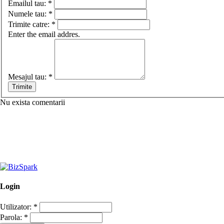
Emailul tau:
*
Numele tau:
*
Trimite catre:
*
Enter the email addres.
Mesajul tau:
*
Nu exista comentarii
Login
Utilizator:
*
Parola:
*