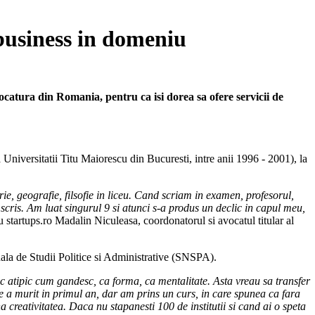
 business in domeniu
ocatura din Romania, pentru ca isi dorea sa ofere servicii de
 Universitatii Titu Maiorescu din Bucuresti, intre anii 1996 - 2001), la
e, geografie, filsofie in liceu. Cand scriam in examen, profesorul,
m scris. Am luat singurul 9 si atunci s-a produs un declic in capul meu,
u startups.ro Madalin Niculeasa, coordonatorul si avocatul titular al
onala de Studii Politice si Administrative (SNSPA).
ic atipic cum gandesc, ca forma, ca mentalitate. Asta vreau sa transfer
re a murit in primul an, dar am prins un curs, in care spunea ca fara
 creativitatea. Daca nu stapanesti 100 de institutii si cand ai o speta