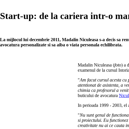
Start-up: de la cariera intr-o m
La mijlocul lui decembrie 2011, Madalin Niculeasa s-a decis sa renu
avocatura personalizate si sa aiba o viata personala echilibrata.
Madalin Niculeasa (
foto
) a 
examenul de la cursul Istoria
"
Am facut cursul acesta cu p
atentionat de asistenta, a ve
chimia ca profesorul a venit
buticului de avocatura
Nicul
In perioada 1999 - 2003, el 
"
Nu sunt genul de functionar
si proiectului. Eu functione
creativitate nu ai ce cauta 