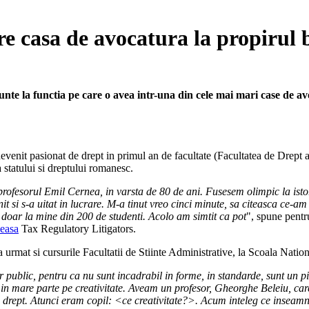
are casa de avocatura la propirul
nte la functia pe care o avea intr-una din cele mai mari case de av
devenit pasionat de drept in primul an de facultate (Facultatea de Drept a
 statului si dreptului romanesc.
rofesorul Emil Cernea, in varsta de 80 de ani. Fusesem olimpic la istori
nit si s-a uitat in lucrare. M-a tinut vreo cinci minute, sa citeasca ce-a
 doar la mine din 200 de studenti. Acolo am simtit ca pot
", spune pentr
easa
Tax Regulatory Litigators.
a urmat si cursurile Facultatii de Stiinte Administrative, la Scoala Nati
 public, pentru ca nu sunt incadrabil in forme, in standarde, sunt un p
z in mare parte pe creativitate. Aveam un profesor, Gheorghe Beleiu, ca
in drept. Atunci eram copil: <ce creativitate?>. Acum inteleg ce inseamna