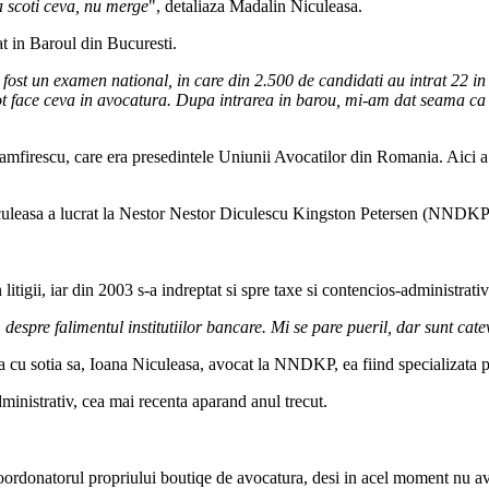
sa scoti ceva, nu merge
", detaliaza Madalin Niculeasa.
at in Baroul din Bucuresti.
fost un examen national, in care din 2.500 de candidati au intrat 22 in
face ceva in avocatura. Dupa intrarea in barou, mi-am dat seama ca sun
Zamfirescu, care era presedintele Uniunii Avocatilor din Romania. Aici a 
iculeasa a lucrat la Nestor Nestor Diculescu Kingston Petersen (NNDKP)
litigii, iar din 2003 s-a indreptat si spre taxe si contencios-administrativ
despre falimentul institutiilor bancare. Mi se pare pueril, dar sunt catev
a cu sotia sa, Ioana Niculeasa, avocat la NNDKP, ea fiind specializata p
dministrativ, cea mai recenta aparand anul trecut.
coordonatorul propriului boutiqe de avocatura, desi in acel moment nu a