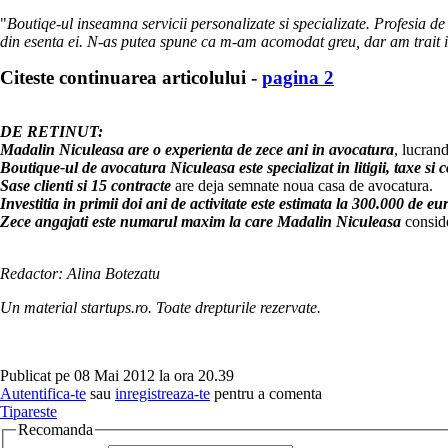
"
Boutiqe-ul inseamna servicii personalizate si specializate. Profesia d
din esenta ei. N-as putea spune ca m-am acomodat greu, dar am trait in 
Citeste continuarea articolului -
pagina 2
DE RETINUT:
Madalin Niculeasa are o experienta de zece ani in avocatura
, lucran
Boutique-ul de avocatura Niculeasa este specializat in litigii, taxe si 
Sase clienti si 15 contracte
are deja semnate noua casa de avocatura.
Investitia in primii doi ani de activitate este estimata la 300.000 de eu
Zece angajati este numarul maxim la care Madalin Niculeasa
conside
Redactor: Alina Botezatu
Un material startups.ro. Toate drepturile rezervate.
Publicat pe 08 Mai 2012 la ora 20.39
Autentifica-te
sau
inregistreaza-te
pentru a comenta
Tipareste
Recomanda