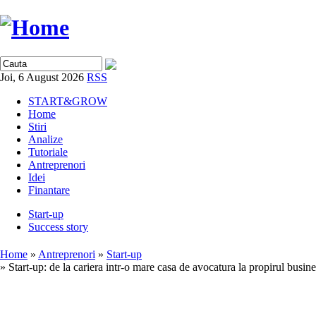
Joi, 6 August 2026
RSS
START&GROW
Home
Stiri
Analize
Tutoriale
Antreprenori
Idei
Finantare
Start-up
Success story
Home
»
Antreprenori
»
Start-up
» Start-up: de la cariera intr-o mare casa de avocatura la propirul busi