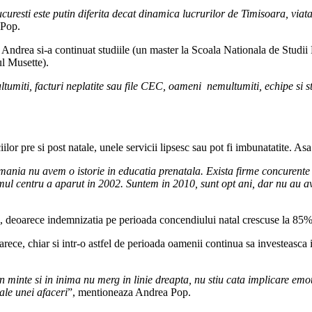
uresti este putin diferita decat dinamica lucrurilor de Timisoara, viata e
 Pop.
 Andrea si-a continuat studiile (un master la Scoala Nationala de Studii 
ul Musette).
ultumiti, facturi neplatite sau file CEC, oameni nemultumiti, echipe si
or pre si post natale, unele servicii lipsesc sau pot fi imbunatatite. Asa
mania nu avem o istorie in educatia prenatala. Exista firme concurente c
ul centru a aparut in 2002. Suntem in 2010, sunt opt ani, dar nu au avu
ii, deoarece indemnizatia pe perioada concendiului natal crescuse la 85% 
ce, chiar si intr-o astfel de perioada oamenii continua sa investeasca in
 minte si in inima nu merg in linie dreapta, nu stiu cata implicare emot
ale unei afaceri
”, mentioneaza Andrea Pop.