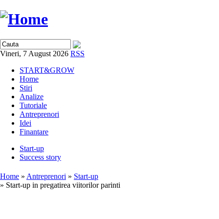
Vineri, 7 August 2026
RSS
START&GROW
Home
Stiri
Analize
Tutoriale
Antreprenori
Idei
Finantare
Start-up
Success story
Home
»
Antreprenori
»
Start-up
» Start-up in pregatirea viitorilor parinti