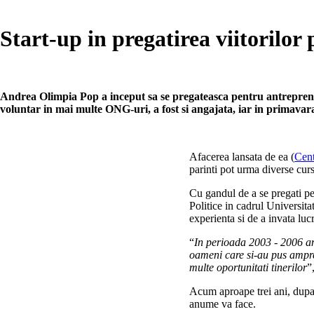
Start-up in pregatirea viitorilor 
Andrea Olimpia Pop a inceput sa se pregateasca pentru antreprenoria
voluntar in mai multe ONG-uri, a fost si angajata, iar in primavara 
Afacerea lansata de ea (
Cent
parinti pot urma diverse curs
Cu gandul de a se pregati pe
Politice in cadrul Universita
experienta si de a invata luc
“
In perioada 2003 - 2006 am 
oameni care si-au pus ampre
multe oportunitati tinerilor
”
Acum aproape trei ani, dupa 
anume va face.