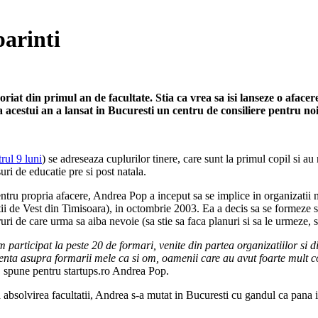
parinti
t din primul an de facultate. Stia ca vrea sa isi lanseze o afacere
acestui an a lansat in Bucuresti un centru de consiliere pentru noii
rul 9 luni
) se adreseaza cuplurilor tinere, care sunt la primul copil si au n
uri de educatie pre si post natala.
ntru propria afacere, Andrea Pop a inceput sa se implice in organizatii
tii de Vest din Timisoara), in octombrie 2003. Ea a decis sa se formeze si
ruri de care urma sa aiba nevoie (sa stie sa faca planuri si sa le urmeze, s
participat la peste 20 de formari, venite din partea organizatiilor si di
nta asupra formarii mele ca si om, oamenii care au avut foarte mult c
, spune pentru startups.ro Andrea Pop.
absolvirea facultatii, Andrea s-a mutat in Bucuresti cu gandul ca pana i