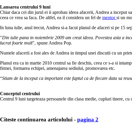
Lansarea centrului 9 luni
Chiar daca cei din jurul ei ii aprobau ideea afacerii, Andrea a inceput s
ceea ce vrea sa faca. De altfel, ea il considera un fel de
mentor
si un mo
In luna iulie, anul trecut, Andrea si-a facut planul de afaceri si pe 15 
"
Din iulie pana in noiembrie 2009 am creat ideea. Povestea asta a incepu
lucrat foarte mult
", spune Andrea Pop.
Numele afacerii a fost ales de Andrea in timpul unei discutii cu un priete
Planul era ca in martie 2010 centrul sa fie deschis, ceea ce s-a si intampl
firmei, formarea echipei, amenajarea sediului, promovarea etc.
“
Stiam de la inceput ca important este faptul ca de fiecare data sa reu
Conceptul centrului
Centrul 9 luni targeteaza persoanele din clasa medie, cupluri tinere, cu 
Citeste continuarea articolului -
pagina 2