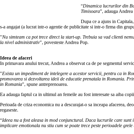
“
Dinamica lucrurilor din Buc
Timisoara
”, adauga Andrea
Dupa ce a ajuns in Capitala,
s-a angajat (a lucrat intr-o agentie de publicitate si intr-o firma din grup
"
Nu simteam ca pot trece direct la start-up. Trebuia sa vad clienti nem
la nivel administrativ
", povesteste Andrea Pop.
Ideea de afaceri
In primavara anului trecut, Andrea a observat ca de pe segmentul serviciil
"
Exista un impediment de intelegere a acestor servicii, pentru ca in Ro
promovarea si dezvoltarea ideii de educatie prenatala in Romania. Prim
in Romania
", spune antreprenoarea.
Ea adauga faptul ca in ultimul an femeile au fost interesate sa aiba cop
Perioada de criza economica nu a descurajat-o sa inceapa afacerea, deoare
regaseste.
“
Ideea nu a fost aleasa in mod conjunctural. Daca lucrurile care sunt in
implicare emotionala nu stiu cum se poate trece peste perioadele grele 