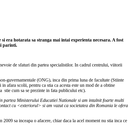
 si era hotarata sa stranga mai intai experienta necesara. A fost
 parinti.
evoie de sfaturi din partea specialistilor. In cadrul centrului, viitorii
 non-guvernamentale (ONG), inca din prima luna de facultate (Stiinte
 in afara scolii, pentru ca stia ca acesta este un mod de a obtine
a stie cum sa se prezinte in fata publicului etc).
n partea Ministerului Educatiei Nationale si am intalnit foarte multi
ontact cu <exteriorul> si am vazut ca societatea din Romania le ofera
n 2009 sa inceapa o afacere, chiar daca la acel moment nu stia inca ce