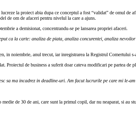
a lucreze la proiect abia dupa ce conceptul a fost “validat” de omul de a
del de om de afaceri pentru nivelul la care a ajuns.
septembrie a demisionat, concentrandu-se pe lansarea propriei afaceri.
t ca la carte: analiza de piata, analiza concurentei, analiza nevoilor cl
n, in noiembrie, anul trecut, iar inregistrarea la Registrul Comertului s-a
at. Proiectul de business a suferit doar cateva modificari pe partea de plan
sesc sa ma incadrez in deadline-uri. Am facut lucrurile pe care mi le-am
o medie de 30 de ani, care sunt la primul copil, dar nu neaparat, si au st