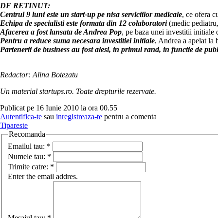
DE RETINUT:
Centrul 9 luni este un start-up pe nisa serviciilor medicale
, ce ofera c
Echipa de specialisti este formata din 12 colaboratori
(medic pediatru, 
Afacerea a fost lansata de Andrea Pop
, pe baza unei investitii initial
Pentru a reduce suma necesara investitiei initiale
, Andrea a apelat la b
Partenerii de business au fost alesi, in primul rand, in functie de publ
Redactor: Alina Botezatu
Un material startups.ro. Toate drepturile rezervate.
Publicat pe 16 Iunie 2010 la ora 00.55
Autentifica-te
sau
inregistreaza-te
pentru a comenta
Tipareste
Recomanda
Emailul tau:
*
Numele tau:
*
Trimite catre:
*
Enter the email addres.
Mesajul tau:
*