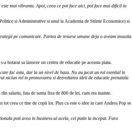
ste mai vibranta. Apoi, ceea ce pot face aici, pot face mai dificil in
Politice si Administrative si unul la Academia de Stiinte Economice) si
 strategii pe comunicare. Partea de resurse umane deja o aveam insusita
 s-a hotarat sa lanseze un centru de educatie pe aceasta piata.
are fac asta, dar la un nivel de baza. Nu au jucat un rol esential in
t niciun rol in promovarea si dezvoltarea ideii de educatie prenatala
din salariu, fata de suma fixa de 800 de lei, cum era inainte.
 tot ceea ce tine de copii lor. Plus ca este o idee in care Andrea Pop se
ionala poti avea in business-ul acela, cel putin la inceput. Fara