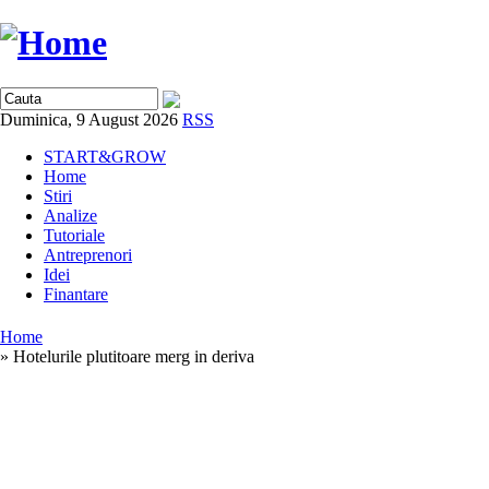
Duminica, 9 August 2026
RSS
START&GROW
Home
Stiri
Analize
Tutoriale
Antreprenori
Idei
Finantare
Home
» Hotelurile plutitoare merg in deriva