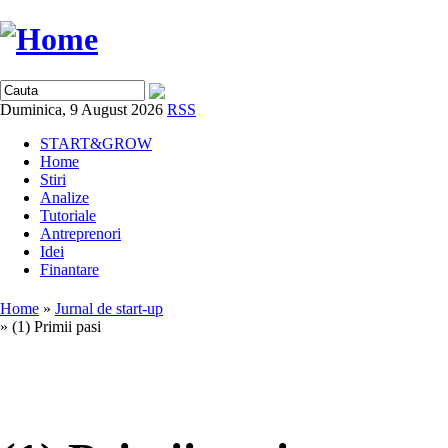
Duminica, 9 August 2026
RSS
START&GROW
Home
Stiri
Analize
Tutoriale
Antreprenori
Idei
Finantare
Home
»
Jurnal de start-up
» (1) Primii pasi