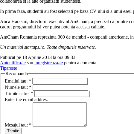
colaborarea si la alte organizatii studentesti.
In prima faza, studentii au fost selectati pe baza CV-ului si a unui eseu
Anca Harasim, directorul executiv al AmCham, a precizat ca printre criteri
cadrul programului isi vor putea potenta aceasta calitate.
AmCham Romania reprezinta 300 de membri - companii americane, internat
Un material startups.ro. Toate drepturile rezervate.
Publicat pe 18 Aprilie 2013 la ora 09.33
Autentifica-te
sau
inregistreaza-te
pentru a comenta
Tipareste
Recomanda
Emailul tau:
*
Numele tau:
*
Trimite catre:
*
Enter the email addres.
Mesajul tau:
*