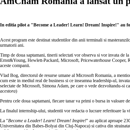
AmCham Romania a lansat un pr
In editia pilot a "Become a Leader! Learn! Dream! Inspire!" au fost a
Acest program este destinat studentilor din anii terminali si mastera
urmatorii ani.
Timp de doua saptamani, tinerii selectati vor observa si vor invata de l
Ernst&Young, Hewlett-Packard, Microsoft, Pricewaterhouse Cooper, Raif
aceste companii.
Vlad Bog, directorul de resurse umane al Microsoft Romania, a mentionat,
cum este in mediul real de business si ce inseamna leadership-ul, invatam
selectate de Microsoft, Simona Adam, pe care o vede dezvoltandu-si car
acestora
)
Pentru cele doua saptamani, fiecare tanar va primi o bursa in valoare d
La finalul internship-ului, studentii vor redacta o lucrare referitoare la
La "
Become a Leader! Learn! Dream! Inspire!
" au aplicat aproape 230
Universitatea din Babes-Bolyai din Cluj-Napoca) si cativa din strainat