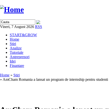
Vineri, 7 August 2026
RSS
START&GROW
Home
Stiri
Analize
Tutoriale
Antreprenori
Idei
Finantare
Home
»
Stiri
» AmCham Romania a lansat un program de internship pentru studenti