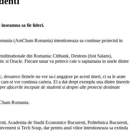
denti
 inseamna sa fie lideri.
n Romania (AmCham Romania) intentioneaza sa continue proiectul in
i multinationale din Romania: Citibank, Dentons (fost Salans),
si Oracle. Fiecare tanar va petrece cate o saptamana in unele dintre
deoarece firmele nu vor sa-i angajeze pe acesti tineri, ci sa le arate
care-si vor continua cariera. El a dat drept exemplu una dintre tinerele
e afacerile incepute de studenti si despre alte proiecte destinate
 AmCham Romania.
uresti, Academia de Studii Economice Bucuresti, Politehnica Bucuresti,
ivement si Tech Soup, dar pentru anul viitor intentioneaza sa extinda