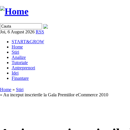
Joi, 6 August 2026
RSS
START&GROW
Home
Stiri
Analize
Tutoriale
Antreprenori
Idei
Finantare
Home
»
Stiri
» Au inceput inscrierile la Gala Premiilor eCommerce 2010