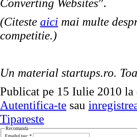
Converting Websites
”.
(Citeste
aici
mai multe despre
competitie.)
Un material startups.ro. Toa
Publicat pe 15 Iulie 2010 la
Autentifica-te
sau
inregistre
Tipareste
Recomanda
Emailul tau:
*