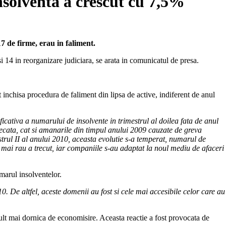
nsolventa a crescut cu 7,5%
7 de firme, erau in faliment.
i 14 in reorganizare judiciara, se arata in comunicatul de presa.
t inchisa procedura de faliment din lipsa de active, indiferent de anul
cativa a numarului de insolvente in trimestrul al doilea fata de anul
decata, cat si amanarile din timpul anului 2009 cauzate de greva
strul II al anului 2010, aceasta evolutie s-a temperat, numarul de
t mai rau a trecut, iar companiile s-au adaptat la noul mediu de afaceri
umarul insolventelor.
 De altfel, aceste domenii au fost si cele mai accesibile celor care au
 mult mai dornica de economisire. Aceasta reactie a fost provocata de