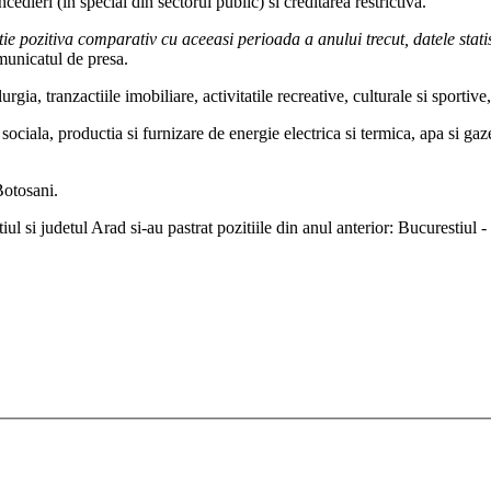
cedieri (in special din sectorul public) si creditarea restrictiva.
ie pozitiva comparativ cu aceeasi perioada a anului trecut, datele statis
municatul de presa.
rgia, tranzactiile imobiliare, activitatile recreative, culturale si sportiv
sociala, productia si furnizare de energie electrica si termica, apa si gaze
Botosani.
ul si judetul Arad si-au pastrat pozitiile din anul anterior: Bucurestiul 