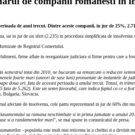
marul de companii romanesti in i
erioada de anul trecut. Dintre aceste companii, in jur de 25%, 2.71
, iar in jur de un sfert (2.235) in procedura simplificata de insolventa s
furnizate de Registrul Comertului.
faliment, firme aflate in reorganizare judiciara si firme pentru care a fos
in semestrul intai din 2010, ne bucuram sa remarcam o reducere semnifi
menele foarte mari (uneori de sase luni) pronuntate de instantele de ju
ape doua ori, fata de aceeasi perioada a anului trecut. Totusi, in trime
5 fata de 5.262). Este un semn favorabil, care indica faptul ca ce a fos
 Bulgaria, Slovacia.
el mai afectate de insolventa, cele patru reprezentand in jur de 60% din n
clasamentului sa ramana neschimbate si in prima jumatate a anului 2010.
reduse si a randamentelor mari
", se mai spune in comunicatul de presa.
nsumatorilor - populatia este mult mai reticenta in a cheltui si a devinit