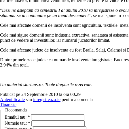
marirea taxelor, diminuarea veniturilor, temerile cu privire la viitoare con
"
Desi ne asteptam ca semestrul I al anului 2010 sa inregistreze o evolut
situandu-se in continuare pe un trend descendent
", se mai spune in co
Cele mai afectate domenii de insolventa sunt agricultura, textilele, metalu
Cele mai sigure domenii sunt: industria extractiva, sanatatea si asistenta 
punct de vedere al investitiilor, iar numarul jucatorilor limitat.
Cele mai afectate judete de insolventa au fost Braila, Salaj, Calarasi si 
Dintre primele zece judete ca numar de insolvente inregistrate, Bucuresti
2.94% din total.
Un material startups.ro. Toate drepturile rezervate.
Publicat pe 24 Septembrie 2010 la ora 00.29
Autentifica-te
sau
inregistreaza-te
pentru a comenta
Tipareste
Recomanda
Emailul tau:
*
Numele tau:
*