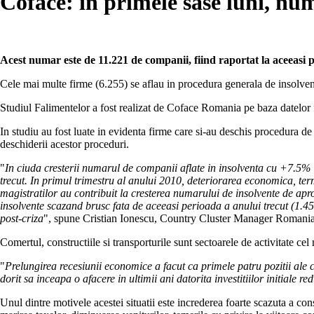
Coface: in primele sase luni, nu
Acest numar este de 11.221 de companii, fiind raportat la aceeasi p
Cele mai multe firme (6.255) se aflau in procedura generala de insolventa
Studiul Falimentelor a fost realizat de Coface Romania pe baza datelor 
In studiu au fost luate in evidenta firme care si-au deschis procedura de 
deschiderii acestor proceduri.
"
In ciuda cresterii numarul de companii aflate in insolventa cu +7.5% 
trecut. In primul trimestru al anului 2010, deteriorarea economica, ter
magistratilor au contribuit la cresterea numarului de insolvente de apro
insolvente scazand brusc fata de aceeasi perioada a anului trecut (1.45
post-criza
", spune Cristian Ionescu, Country Cluster Manager Romania,
Comertul, constructiile si transporturile sunt sectoarele de activitate c
"
Prelungirea recesiunii economice a facut ca primele patru pozitii ale 
dorit sa inceapa o afacere in ultimii ani datorita investitiilor initiale 
Unul dintre motivele acestei situatii este increderea foarte scazuta a co