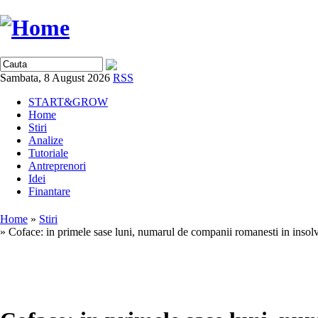
Sambata, 8 August 2026
RSS
START&GROW
Home
Stiri
Analize
Tutoriale
Antreprenori
Idei
Finantare
Home
»
Stiri
» Coface: in primele sase luni, numarul de companii romanesti in insol