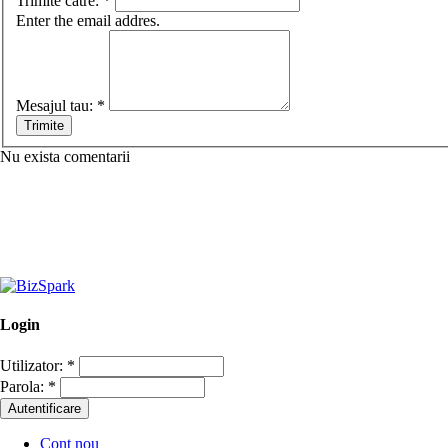
Trimite catre:
*
Enter the email addres.
Mesajul tau:
*
Nu exista comentarii
Login
Utilizator:
*
Parola:
*
Cont nou