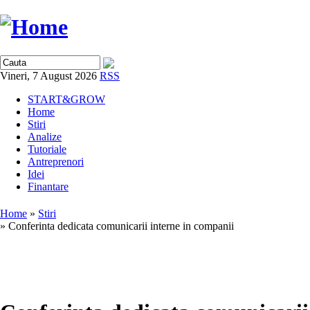
Vineri, 7 August 2026
RSS
START&GROW
Home
Stiri
Analize
Tutoriale
Antreprenori
Idei
Finantare
Home
»
Stiri
» Conferinta dedicata comunicarii interne in companii