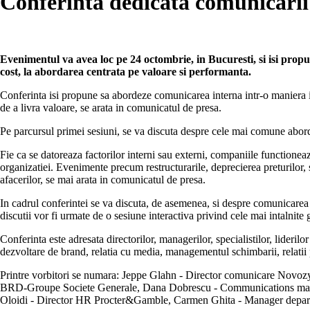
Conferinta dedicata comunicarii
Evenimentul va avea loc pe 24 octombrie, in Bucuresti, si isi pro
cost, la abordarea centrata pe valoare si performanta.
Conferinta isi propune sa abordeze comunicarea interna intr-o maniera integ
de a livra valoare, se arata in comunicatul de presa.
Pe parcursul primei sesiuni, se va discuta despre cele mai comune aborda
Fie ca se datoreaza factorilor interni sau externi, companiile functionea
organizatiei. Evenimente precum restructurarile, deprecierea preturilor, 
afacerilor, se mai arata in comunicatul de presa.
In cadrul conferintei se va discuta, de asemenea, si despre comunicarea 
discutii vor fi urmate de o sesiune interactiva privind cele mai intalnite
Conferinta este adresata directorilor, managerilor, specialistilor, lideril
dezvoltare de brand, relatia cu media, managementul schimbarii, relatii p
Printre vorbitori se numara: Jeppe Glahn - Director comunicare Novo
BRD-Groupe Societe Generale, Dana Dobrescu - Communications mana
Oloidi - Director HR Procter&Gamble, Carmen Ghita - Manager depart