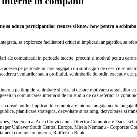
 interne in companii
pune sa aduca participantilor resurse si know-how pentru a schimba
rata, sa exploreze facilitatorii critici ai implicarii angajatilor, sa ofere
ri ale comunicarii in perioade incerte, precum si motivul pentru care ace
za adesea pe perioade in care angajatii nu sunt siguri de ceea ce se intam
scaderea veniturilor sau a profitului, schimbarile de ordin executiv etc.
interna pe timp de schimbare si criza si despre motivarea angajatilor ca 
 greseli in comunicarea interna si de un studiu de caz referitor la comunic
or si consultantilor implicati in comunicare interna, angajamentul angajati
ublice, planificare strategica, dezvoltare si training, dezvoltarea si tr
zymes, Danemarca, Anca Oreviceanu - Director Comunicare Dacia si Gr
ger Unilever South Central Europe, Mirela Nemtanu - Corporate Co
ament comunicare interna, Raiffeisen Bank.