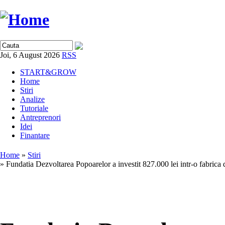
Joi, 6 August 2026
RSS
START&GROW
Home
Stiri
Analize
Tutoriale
Antreprenori
Idei
Finantare
Home
»
Stiri
» Fundatia Dezvoltarea Popoarelor a investit 827.000 lei intr-o fabrica