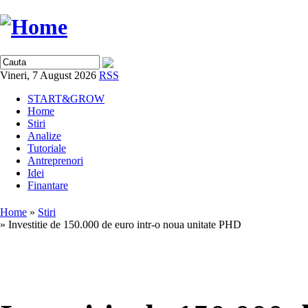
Vineri, 7 August 2026
RSS
START&GROW
Home
Stiri
Analize
Tutoriale
Antreprenori
Idei
Finantare
Home
»
Stiri
» Investitie de 150.000 de euro intr-o noua unitate PHD