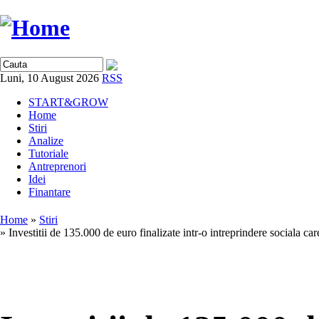
Luni, 10 August 2026
RSS
START&GROW
Home
Stiri
Analize
Tutoriale
Antreprenori
Idei
Finantare
Home
»
Stiri
» Investitii de 135.000 de euro finalizate intr-o intreprindere sociala 