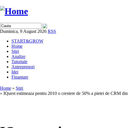
Duminica, 9 August 2026
RSS
START&GROW
Home
Stiri
Analize
Tutoriale
Antreprenori
Idei
Finantare
Home
»
Stiri
» IQuest estimeaza pentru 2010 o crestere de 50% a pietei de CRM di