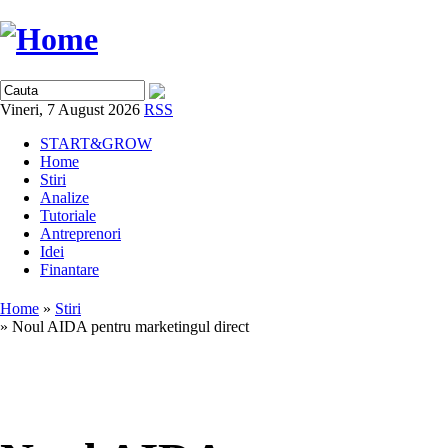
Vineri, 7 August 2026
RSS
START&GROW
Home
Stiri
Analize
Tutoriale
Antreprenori
Idei
Finantare
Home
»
Stiri
» Noul AIDA pentru marketingul direct