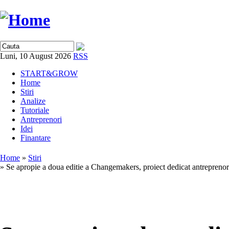
Luni, 10 August 2026
RSS
START&GROW
Home
Stiri
Analize
Tutoriale
Antreprenori
Idei
Finantare
Home
»
Stiri
» Se apropie a doua editie a Changemakers, proiect dedicat antreprenori