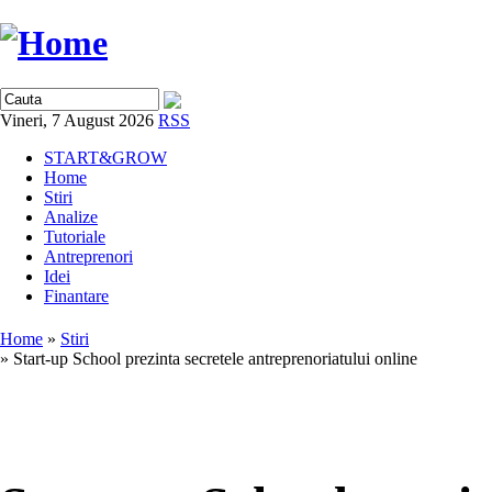
Vineri, 7 August 2026
RSS
START&GROW
Home
Stiri
Analize
Tutoriale
Antreprenori
Idei
Finantare
Home
»
Stiri
» Start-up School prezinta secretele antreprenoriatului online