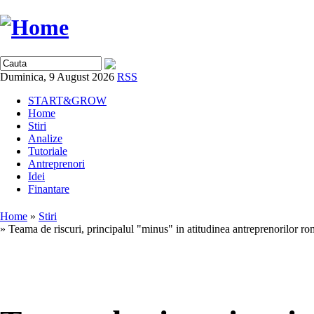
Duminica, 9 August 2026
RSS
START&GROW
Home
Stiri
Analize
Tutoriale
Antreprenori
Idei
Finantare
Home
»
Stiri
» Teama de riscuri, principalul "minus" in atitudinea antreprenorilor r