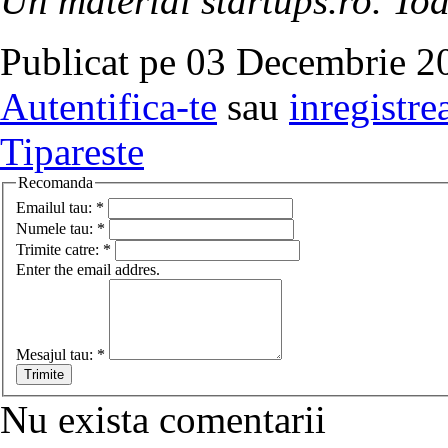
Un material startups.ro. Toa
Publicat pe 03 Decembrie 20
Autentifica-te
sau
inregistre
Tipareste
Recomanda
Emailul tau:
*
Numele tau:
*
Trimite catre:
*
Enter the email addres.
Mesajul tau:
*
Nu exista comentarii