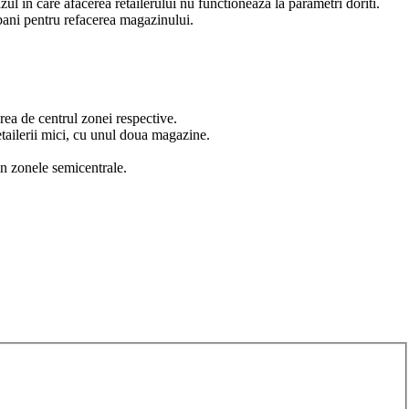
ul in care afacerea retailerului nu functioneaza la parametri doriti.
 bani pentru refacerea magazinului.
ierea de centrul zonei respective.
etailerii mici, cu unul doua magazine.
in zonele semicentrale.