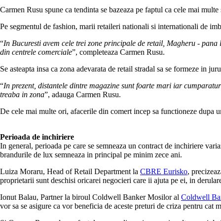
Carmen Rusu spune ca tendinta se bazeaza pe faptul ca cele mai multe spat
Pe segmentul de fashion, marii retaileri nationali si internationali de
“
In Bucuresti avem cele trei zone principale de retail, Magheru - pana 
din centrele comerciale
”, completeaza Carmen Rusu.
Se asteapta insa ca zona adevarata de retail stradal sa se formeze in jur
“
In prezent, distantele dintre magazine sunt foarte mari iar cumparaturil
treaba in zona
”, adauga Carmen Rusu.
De cele mai multe ori, afacerile din comert incep sa functioneze dupa un 
Perioada de inchiriere
In general, perioada pe care se semneaza un contract de inchiriere varia
brandurile de lux semneaza in principal pe minim zece ani.
Luiza Moraru, Head of Retail Department la
CBRE Eurisko
, precizeaz
proprietarii sunt deschisi oricarei negocieri care ii ajuta pe ei, in derular
Ionut Balau, Partner la biroul Coldwell Banker Mosilor al
Coldwell Ban
vor sa se asigure ca vor beneficia de aceste preturi de criza pentru cat 