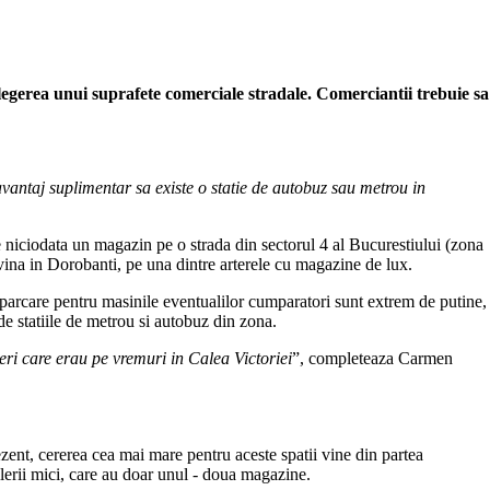
n alegerea unui suprafete comerciale stradale. Comerciantii trebuie sa
n avantaj suplimentar sa existe o statie de autobuz sau metrou in
 niciodata un magazin pe o strada din sectorul 4 al Bucurestiului (zona
vina in Dorobanti, pe una dintre arterele cu magazine de lux.
de parcare pentru masinile eventualilor cumparatori sunt extrem de putine,
de statiile de metrou si autobuz din zona.
leri care erau pe vremuri in Calea Victoriei
”, completeaza Carmen
ezent, cererea cea mai mare pentru aceste spatii vine din partea
ailerii mici, care au doar unul - doua magazine.