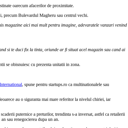
estinate oarecum afacerilor de proximitate.
iului, precum Bulevardul Magheru sau centrul vechi.
schis magazine aici mai mult pentru imagine, adevaratele vanzari venind
nd si te duci fix la tinta, oriunde ar fi situat acel magazin sau cand ai
tii se obisnuiesc cu prezenta unitatii in zona.
International
, spune pentru startups.ro ca multinationalele sau
eoarece au o siguranta mai mare referitor la nivelul chiriei, iar
aderii puternice a preturilor, trendinta s-a inversat, astfel ca retailerii
un an sau renegocierea dupa un an.