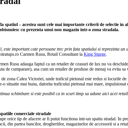
tradal
afla spatiul – acestea sunt cele mai importante criterii de selectie i
e obisnuiesc cu prezenta unui nou magazin intr-o zona stradala.
al, este important cate persoane trec prin fata spatiului si reprezinta u
u stratups.ro Carmen Rusu, Retail Consultant la
King Sturge
.
rmen Rusu adauga faptul ca un retailer de ceasuri de lux nu va deschide
uta de cumparare), asa cum un retailer de produse de menaj va evita sa 
a de zona Calea Victoriei, unde traficul pietonal este redus si locurile 
-o situatie mai buna, datorita traficului pietonal mai mare, impulsionat 
inua schimbare si este posibil ca in scurt timp sa adune aici acei retai
spatiile comerciale stradale
e orice tip de afacere ar fi putut functiona intr-un spatiu stradal. In pr
cii, din partea bancilor, drogheriilor, magazinelor de accessorii si a ret