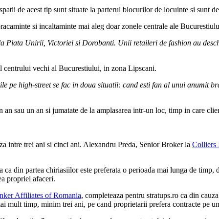
ii de acest tip sunt situate la parterul blocurilor de locuinte si sunt d
 imbracaminte si incaltaminte mai aleg doar zonele centrale ale Bucurest
la Piata Unirii, Victoriei si Dorobanti. Unii retaileri de fashion au de
ul centrului vechi al Bucurestiului, in zona Lipscani.
e pe high-street se fac in doua situatii: cand esti fan al unui anumit bra
an sau un an si jumatate de la amplasarea intr-un loc, timp in care clien
za intre trei ani si cinci ani. Alexandru Preda, Senior Broker la
Colliers 
a ca din partea chiriasiilor este preferata o perioada mai lunga de timp, d
ea propriei afaceri.
ker Affiliates of Romania
, completeaza pentru stratups.ro ca din cauza sc
mai mult timp, minim trei ani, pe cand proprietarii prefera contracte pe 