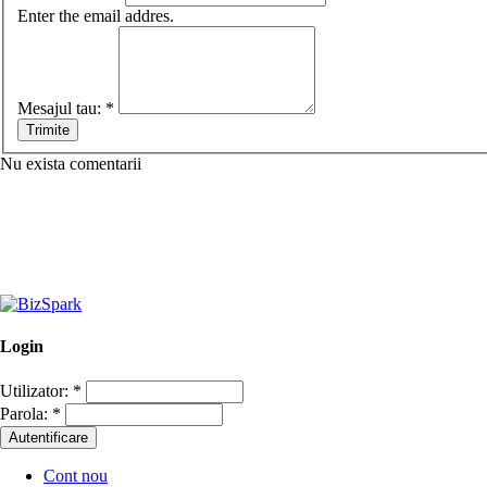
Enter the email addres.
Mesajul tau:
*
Nu exista comentarii
Login
Utilizator:
*
Parola:
*
Cont nou