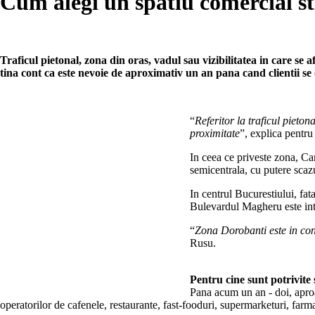
Cum alegi un spatiu comercial s
Traficul pietonal, zona din oras, vadul sau vizibilitatea in care se 
tina cont ca este nevoie de aproximativ un an pana cand clientii s
“
Referitor la traficul pieton
proximitate
”, explica pentr
In ceea ce priveste zona, Ca
semicentrala, cu putere scaz
In centrul Bucurestiului, fat
Bulevardul Magheru este intr
“
Zona Dorobanti este in cont
Rusu.
Pentru cine sunt potrivite 
Pana acum un an - doi, aproap
operatorilor de cafenele, restaurante, fast-fooduri, supermarketuri, farma