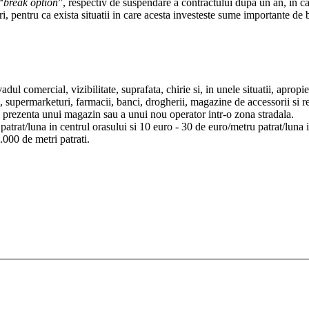
“
break option
”, respectiv de suspendare a contractului dupa un an, in caz
ri, pentru ca exista situatii in care acesta investeste sume importante de
adul comercial, vizibilitate, suprafata, chirie si, in unele situatii, aprop
, supermarketuri, farmacii, banci, drogherii, magazine de accessorii si r
 prezenta unui magazin sau a unui nou operator intr-o zona stradala.
atrat/luna in centrul orasului si 10 euro - 30 de euro/metru patrat/luna 
.000 de metri patrati.