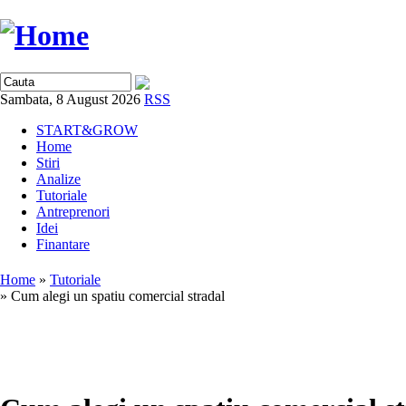
Sambata, 8 August 2026
RSS
START&GROW
Home
Stiri
Analize
Tutoriale
Antreprenori
Idei
Finantare
Home
»
Tutoriale
» Cum alegi un spatiu comercial stradal