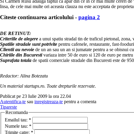
Si Carmen Rusu adauga faptul ca apar din ce in ce mai multe cereri de 
Insa, de cele mai multe ori aceasta clauza nu este acceptata de proprieta
Citeste continuarea articolului -
pagina 2
DE RETINUT:
Criteriile de alegere
a unui spatiu stradal tin de traficul pietonal, zona, v
Spatiile stradale sunt potrivite
pentru cafenele, restaurante, fast-fooduri
Clientii au nevoie
de un an sau un an si jumatate pentru a se obisnui cu
Chiriile din Bucuresti
variaza intre 50 de euro si 120 de euro pe metru p
Suprafata totala
de spatii comerciale stradale din Bucuresti este de 950
Redactor: Alina Botezatu
Un material startups.ro. Toate drepturile rezervate.
Publicat pe 23 Iulie 2009 la ora 22.04
Autentifica-te
sau
inregistreaza-te
pentru a comenta
Tipareste
Recomanda
Emailul tau:
*
Numele tau:
*
Trimite catre:
*