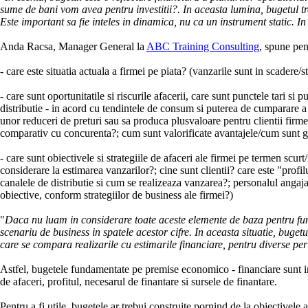
sume de bani vom avea pentru investitii?. In aceasta lumina, bugetul trebu
Este important sa fie inteles in dinamica, nu ca un instrument static. In 
Anda Racsa, Manager General la
ABC Training Consulting
, spune pen
- care este situatia actuala a firmei pe piata? (vanzarile sunt in scadere/s
- care sunt oportunitatile si riscurile afacerii, care sunt punctele tari s
distributie - in acord cu tendintele de consum si puterea de cumparare a cl
unor reduceri de preturi sau sa produca plusvaloare pentru clientii firme
comparativ cu concurenta?; cum sunt valorificate avantajele/cum sunt ge
- care sunt obiectivele si strategiile de afaceri ale firmei pe termen scur
considerare la estimarea vanzarilor?; cine sunt clientii? care este "prof
canalele de distributie si cum se realizeaza vanzarea?; personalul angajat 
obiective, conform strategiilor de business ale firmei?)
"
Daca nu luam in considerare toate aceste elemente de baza pentru fun
scenariu de business in spatele acestor cifre. In aceasta situatie, buge
care se compara realizarile cu estimarile financiare, pentru diverse pe
Astfel, bugetele fundamentate pe premise economico - financiare sunt inst
de afaceri, profitul, necesarul de finantare si sursele de finantare.
Pentru a fi utile, bugetele ar trebui construite pornind de la obiectivele 