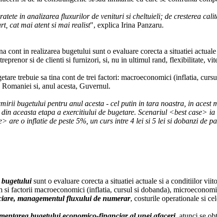
tete in analizarea fluxurilor de venituri si cheltuieli; de cresterea cali
t, cat mai atent si mai realist
", explica Irina Panzaru.
na cont in realizarea bugetului sunt o evaluare corecta a situatiei actual
prenor si de clienti si furnizori, si, nu in ultimul rand, flexibilitate, vit
are trebuie sa tina cont de trei factori: macroeconomici (inflatia, cursu
a Romaniei si, anul acesta, Guvernul.
irii bugetului pentru anul acesta - cel putin in tara noastra, in acest 
din aceasta etapa a exercitiului de bugetare. Scenariul <best case> ia in
are o inflatie de peste 5%, un curs intre 4 lei si 5 lei si dobanzi de 
a bugetului
sunt o evaluare corecta a situatiei actuale si a conditiilor vi
ecum si factorii macroeconomici (inflatia, cursul si dobanda), microeconomici
nanciare, managementul fluxului de numerar
, costurile operationale si c
amentarea bugetului economico-financiar al unei afaceri
, atunci se o