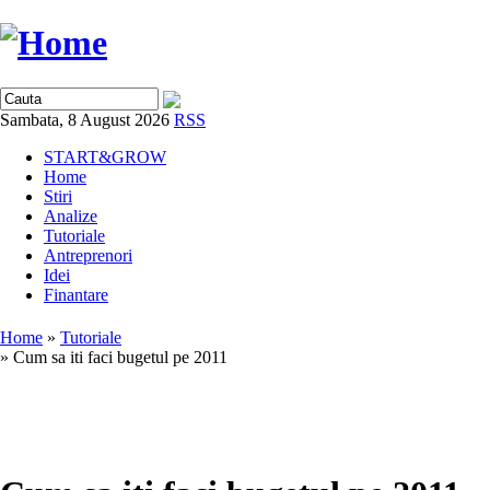
Sambata, 8 August 2026
RSS
START&GROW
Home
Stiri
Analize
Tutoriale
Antreprenori
Idei
Finantare
Home
»
Tutoriale
» Cum sa iti faci bugetul pe 2011