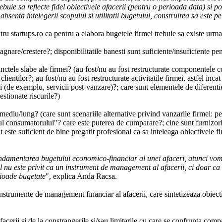
ie sa reflecte fidel obiectivele afacerii (pentru o perioada data) si poat
absenta intelegerii scopului si utilitatii bugetului, construirea sa este p
tru startups.ro ca pentru a elabora bugetele firmei trebuie sa existe urma
tagnare/crestere?; disponibilitatile banesti sunt suficiente/insuficiente pen
i punctele slabe ale firmei? (au fost/nu au fost restructurate componentele 
ientilor?; au fost/nu au fost restructurate activitatile firmei, astfel inca
i (de exemplu, servicii post-vanzare)?; care sunt elementele de diferentie
stionate riscurile?)
t/mediu/lung? (care sunt scenariile alternative privind vanzarile firmei: p
ilul consumatorului"? care este puterea de cumparare?; cine sunt furnizor
este suficient de bine pregatit profesional ca sa inteleaga obiectivele fir
damentarea bugetului economico-financiar al unei afaceri, atunci vom 
tul nu este privit ca un instrument de management al afacerii, ci doar ca
rioade bugetate
", explica Anda Racsa.
rumente de management financiar al afacerii, care sintetizeaza obiectivel
afacerii si de la constrangerile si/sau limitarile cu care se confrunta comp