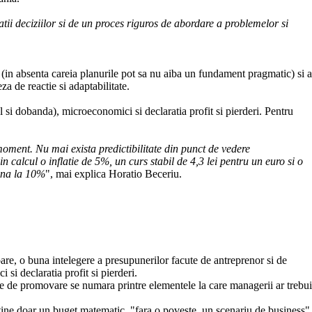
tatii deciziilor si de un proces riguros de abordare a problemelor si
e (in absenta careia planurile pot sa nu aiba un fundament pragmatic) si a
eza de reactie si adaptabilitate.
l si dobanda), microeconomici si declaratia profit si pierderi. Pentru
moment. Nu mai exista predictibilitate din punct de vedere
 calcul o inflatie de 5%, un curs stabil de 4,3 lei pentru un euro si o
pana la 10%
", mai explica Horatio Beceriu.
itoare, o buna intelegere a presupunerilor facute de antreprenor si de
 si declaratia profit si pierderi.
ele de promovare se numara printre elementele la care managerii ar trebui
btine doar un buget matematic, "fara o poveste, un scenariu de business"