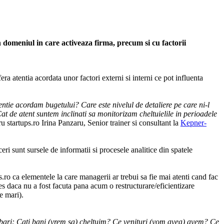
 in domeniul in care activeaza firma, precum si cu factorii
ra atentia acordata unor factori externi si interni ce pot influenta
atentie acordam bugetului? Care este nivelul de detaliere pe care ni-l
t de atent suntem inclinati sa monitorizam cheltuielile in perioadele
u startups.ro Irina Panzaru, Senior trainer si consultant la
Kepner-
ri sunt sursele de informatii si procesele analitice din spatele
s.ro ca elementele la care managerii ar trebui sa fie mai atenti cand fac
es daca nu a fost facuta pana acum o restructurare/eficientizare
e mari).
trebari: Cati bani (vrem sa) cheltuim? Ce venituri (vom avea) avem? Ce