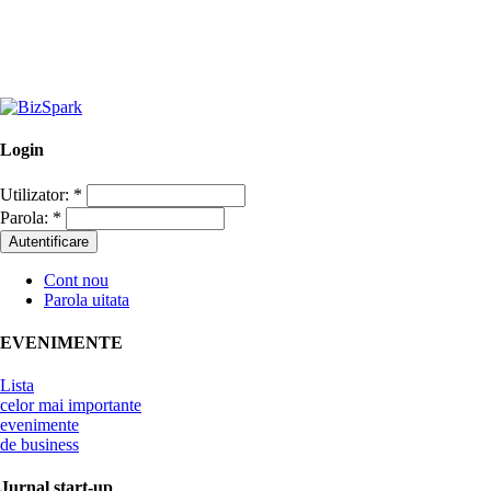
Login
Utilizator:
*
Parola:
*
Cont nou
Parola uitata
EVENIMENTE
Lista
celor mai importante
evenimente
de business
Jurnal start-up