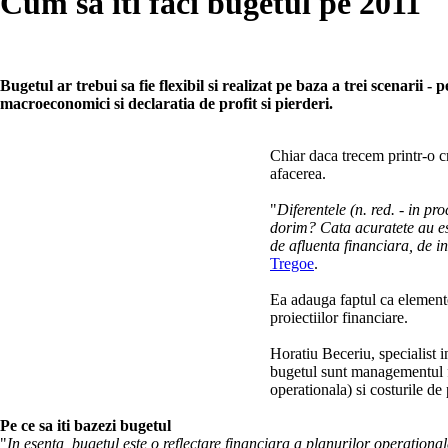
Cum sa iti faci bugetul pe 2011
Bugetul ar trebui sa fie flexibil si realizat pe baza a trei scenarii -
macroeconomici si declaratia de profit si pierderi.
Chiar daca trecem printr-o cr
afacerea.
"
Diferentele (n. red. - in pr
dorim? Cata acuratete au est
de afluenta financiara, de in
Tregoe
.
Ea adauga faptul ca elementel
proiectiilor financiare.
Horatiu Beceriu, specialist i
bugetul sunt managementul fl
operationala) si costurile de
Pe ce sa iti bazezi bugetul
"
In esenta, bugetul este o reflectare financiara a planurilor operation