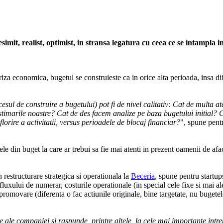
 pesimit, realist, optimist, in stransa legatura cu ceea ce se intampla
iza economica, bugetul se construieste ca in orice alta perioada, insa dife
ocesul de construire a bugetului) pot fi de nivel calitativ: Cat de multa 
imarile noastre? Cat de des facem analize pe baza bugetului initial? Ca
florire a activitatii, versus perioadele de blocaj financiar?
", spune pentr
e din buget la care ar trebui sa fie mai atenti in prezent oamenii de aface
n restructurare strategica si operationala la
Beceria
, spune pentru startup
uxului de numerar, costurile operationale (in special cele fixe si mai al
 promovare (diferenta o fac actiunile originale, bine targetate, nu bugetel
ale ale companiei si raspunde, printre altele, la cele mai importante in