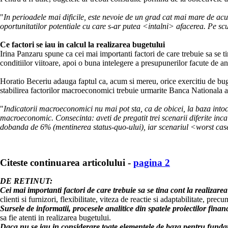
"
In perioadele mai dificile, este nevoie de un grad cat mai mare de acura
oportunitatilor potentiale cu care s-ar putea <intalni> afacerea. Pe scur
Ce factori se iau in calcul la realizarea bugetului
Irina Panzaru spune ca cei mai importanti factori de care trebuie sa se ti
conditiilor viitoare, apoi o buna intelegere a presupunerilor facute de antre
Horatio Beceriu adauga faptul ca, acum si mereu, orice exercitiu de buget
stabilirea factorilor macroeconomici trebuie urmarite Banca Nationala 
"
Indicatorii macroeconomici nu mai pot sta, ca de obicei, la baza intocm
macroeconomic. Consecinta: aveti de pregatit trei scenarii diferite inca 
dobanda de 6% (mentinerea status-quo-ului), iar scenariul <worst case> 
Citeste continuarea articolului -
pagina 2
DE RETINUT:
Cei mai importanti factori de care trebuie sa se tina cont la realizare
clienti si furnizori, flexibilitate, viteza de reactie si adaptabilitate, pr
Sursele de informatii, procesele analitice din spatele proiectilor fi
sa fie atenti in realizarea bugetului.
Daca nu se iau in considerare toate elementele de baza pentru fund