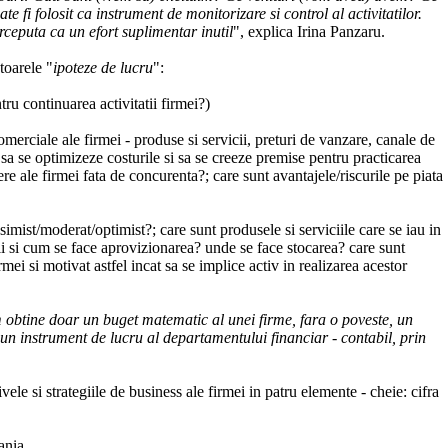
e fi folosit ca instrument de monitorizare si control al activitatilor.
erceputa ca un efort suplimentar inutil
", explica Irina Panzaru.
toarele "
ipoteze de lucru
":
tru continuarea activitatii firmei?)
comerciale ale firmei - produse si servicii, preturi de vanzare, canale de
t sa se optimizeze costurile si sa se creeze premise pentru practicarea
re ale firmei fata de concurenta?; care sunt avantajele/riscurile pe piata
esimist/moderat/optimist?; care sunt produsele si serviciile care se iau in
ii si cum se face aprovizionarea? unde se face stocarea? care sunt
mei si motivat astfel incat sa se implice activ in realizarea acestor
obtine doar un buget matematic al unei firme, fara o poveste, un
 un instrument de lucru al departamentului financiar - contabil, prin
e si strategiile de business ale firmei in patru elemente - cheie: cifra
ania.