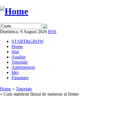
Duminica, 9 August 2026
RSS
START&GROW
Home
Stiri
Analize
Tutoriale
Antreprenori
Idei
Finantare
Home
»
Tutoriale
» Cum stabilesti fluxul de numerar al firmei