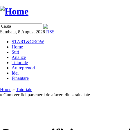
Sambata, 8 August 2026
RSS
START&GROW
Home
Stiri
Analize
Tutoriale
Antreprenori
Idei
Finantare
Home
»
Tutoriale
» Cum verifici partenerii de afaceri din strainatate