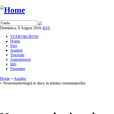
Duminica, 9 August 2026
RSS
START&GROW
Home
Stiri
Analize
Tutoriale
Antreprenori
Idei
Finantare
Home
»
Analize
» Neuromarketingul te duce in mintea consumatorilor