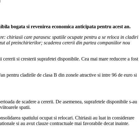
0
ibila bogata si revenirea economica anticipata pentru acest an.
e: chiriasii care parasesc spatiile ocupate pentru a se reloca in cladiri
azut al preinchirierilor; scaderea cererii din partea companiilor nou
i cererii si cresterii suprafetei disponibile. Cea mai mare reducere a fost
an pentru cladirile de clasa B din zonele atractive si intre 96 de euro si
perioada de scadere a cererii. De asemenea, suprafetele disponibile s-au
iitoarele spatii.
nsolidarea spatiului ocupat si relocari. Chiriasii au luat in considerare
tionale si au avut clauze contractuale mai favorabile decat inainte.