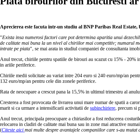
Piata birourilor din Bucuresti ar
Aprecierea este facuta intr-un studiu al BNP Paribas Real Estate, 
"
Exista insa numerosi factori care pot determina aparitia unui dezechilib
de calitate mai buna la un nivel al chiriilor mai competitiv; numarul mar
intrate pe piata
", se mai arata in studiul companiei de consultanta imob
Anul trecut, chiriile pentru spatiile de birouri au scazut cu 15% - 20% in 
in ariile periferice.
Chiriile medii solicitate au variat intre 204 euro si 240 euro/mp/an pentr
132 euro/mp/an pentru cele din zonele periferice.
Rata de neocupare a crescut pana la 15,5% in ultimul trimestru al anului
Cresterea a fost provocata de livrarea unui mare numar de spatii a caro
marit si ca urmare a intensificarii activitatii de
subinchiriere
, precum si p
Anul trecut, principala preocupare a chiriasilor a fost reducerea costuril
relocarea in cladiri de calitate mai buna sau in zone mai atractive numai
(
Citeste aici
mai multe despre avantajele companiilor care s-au mutat anu