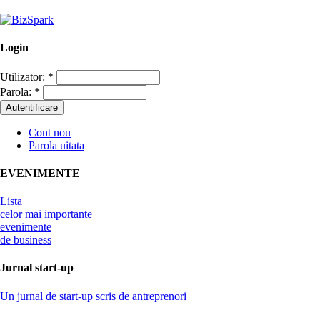
Login
Utilizator:
*
Parola:
*
Cont nou
Parola uitata
EVENIMENTE
Lista
celor mai importante
evenimente
de business
Jurnal start-up
Un jurnal de start-up scris de antreprenori