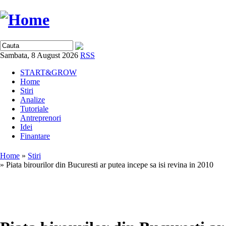
Sambata, 8 August 2026
RSS
START&GROW
Home
Stiri
Analize
Tutoriale
Antreprenori
Idei
Finantare
Home
»
Stiri
» Piata birourilor din Bucuresti ar putea incepe sa isi revina in 2010