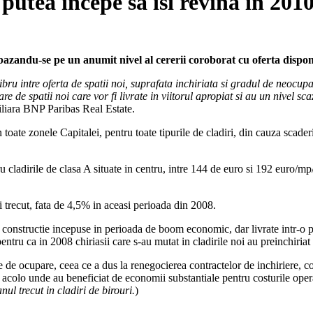
 putea incepe sa isi revina in 201
bazandu-se pe un anumit nivel al cererii coroborat cu oferta dispon
ru intre oferta de spatii noi, suprafata inchiriata si gradul de neocupar
e de spatii noi care vor fi livrate in viitorul apropiat si au un nivel sc
iliara BNP Paribas Real Estate.
toate zonele Capitalei, pentru toate tipurile de cladiri, din cauza scaderi
u cladirile de clasa A situate in centru, intre 144 de euro si 192 euro/mp/
 trecut, fata de 4,5% in aceasi perioada din 2008.
r constructie incepuse in perioada de boom economic, dar livrate intr-o 
entru ca in 2008 chiriasii care s-au mutat in cladirile noi au preinchiriat v
e de ocupare, ceea ce a dus la renegocierea contractelor de inchiriere, co
 acolo unde au beneficiat de economii substantiale pentru costurile opera
l trecut in cladiri de birouri.
)