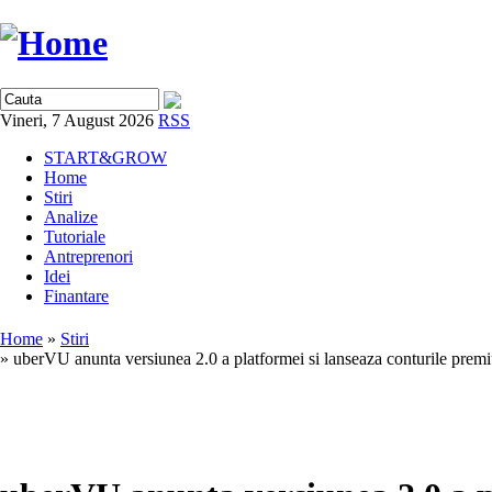
Vineri, 7 August 2026
RSS
START&GROW
Home
Stiri
Analize
Tutoriale
Antreprenori
Idei
Finantare
Home
»
Stiri
» uberVU anunta versiunea 2.0 a platformei si lanseaza conturile prem