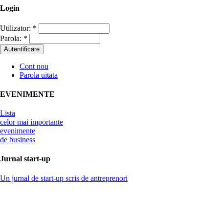
Login
Utilizator:
*
Parola:
*
Cont nou
Parola uitata
EVENIMENTE
Lista
celor mai importante
evenimente
de business
Jurnal start-up
Un jurnal de start-up scris de antreprenori