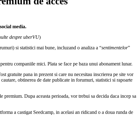
premium de acces
social media.
ulte despre uberVU
)
muri) si statistici mai bune, incluzand o analiza a “
sentimentelor
”
i pentru companiile mici. Plata se face pe baza unui abonament lunar.
ost gratuite pana in prezent si care nu necesitau inscrierea pe site vor
cautare, obtinerea de date publicate in forumuri, statistici si rapoarte
litatile premium. Dupa aceasta perioada, vor trebui sa decida daca incep sa
atforma a castigat Seedcamp, in acelasi an ridicand o a doua runda de