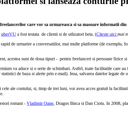
latformei si lanseaza conturile 
freelancerilor care vor sa urmareasca si sa masoare informatii din 
a
uberVU
a fost testata de clienti si de utlizatori beta. (
Citeste aici
mai m
apid de urmarire a conversatiilor, mai multe platforme (de exemplu, foru
, acestea sunt de doua tipuri - pentru freelanceri si persoane fizice s
ium va aduce si o serie de schimbari. Astfel, toate facilitatile care au f
atistici de baza si alerte prin e-mail). Insa, salvarea datelor legate de o 
 si cele ale contului, si, timp de trei luni, vor avea acces gratuit la faci
le.
renori romani -
Vladimir Oane
, Dragos Ilinca si Dan Ciotu. In 2008, pl