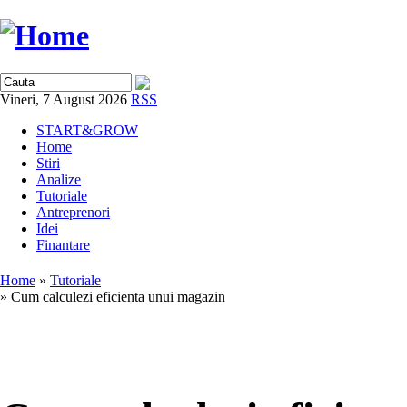
Vineri, 7 August 2026
RSS
START&GROW
Home
Stiri
Analize
Tutoriale
Antreprenori
Idei
Finantare
Home
»
Tutoriale
» Cum calculezi eficienta unui magazin