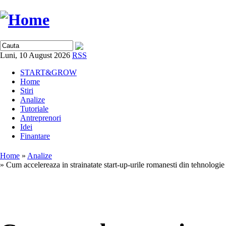
Luni, 10 August 2026
RSS
START&GROW
Home
Stiri
Analize
Tutoriale
Antreprenori
Idei
Finantare
Home
»
Analize
» Cum accelereaza in strainatate start-up-urile romanesti din tehnologie